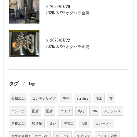
2026/07/29
2026/07/29オダハラ金属
2026/07/22
2026/07/22オダハラ金属
タグ
Tags
金属加工
コンテナサイズ
豊中
stainless
加工
蓋
コンテナ
配管
配管
パイプ
表札
SUS
ステンレス
溶接加工
製造業
違い
溶接工
大阪
コンセプト
大阪の金属加工について
サービス
スタッフ
よくある質問