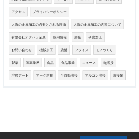
アクセス
プライバシーポリシー
大阪の金属加工の必要とされる理由
大阪の金属加工の内容について
有限会社オダハラ金属
採用情報
溶接
研磨加工
お問い合わせ
機械加工
旋盤
フライス
モノづくり
製薬
製薬業界
食品
食品事業
ニュース
tig溶接
溶接アート
アーク溶接
半自動溶接
アルゴン溶接
溶接業