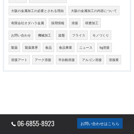
大阪の金属加工の必要とされる理由
大阪の金属加工の内容について
有限会社オダハラ金属
採用情報
溶接
研磨加工
お問い合わせ
機械加工
旋盤
フライス
モノづくり
製薬
製薬業界
食品
食品事業
ニュース
tig溶接
溶接アート
アーク溶接
半自動溶接
アルゴン溶接
溶接業
06-6855-8923
お問い合わせはこちら