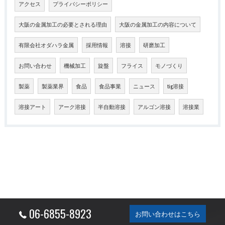
アクセス
プライバシーポリシー
大阪の金属加工の必要とされる理由
大阪の金属加工の内容について
有限会社オダハラ金属
採用情報
溶接
研磨加工
お問い合わせ
機械加工
旋盤
フライス
モノづくり
製薬
製薬業界
食品
食品事業
ニュース
tig溶接
溶接アート
アーク溶接
半自動溶接
アルゴン溶接
溶接業
06-6855-8923
お問い合わせはこちら