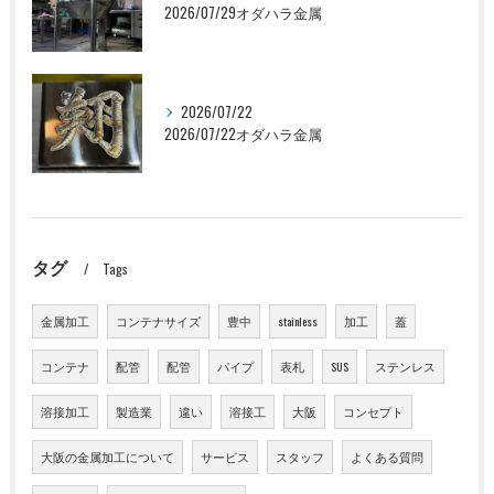
2026/07/29オダハラ金属
2026/07/22
2026/07/22オダハラ金属
タグ
Tags
金属加工
コンテナサイズ
豊中
stainless
加工
蓋
コンテナ
配管
配管
パイプ
表札
SUS
ステンレス
溶接加工
製造業
違い
溶接工
大阪
コンセプト
大阪の金属加工について
サービス
スタッフ
よくある質問