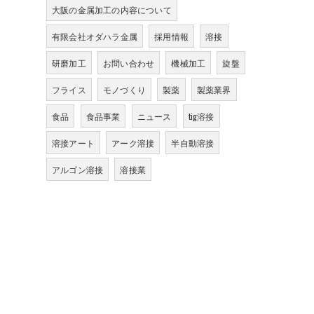
大阪の金属加工の内容について
有限会社オダハラ金属
採用情報
溶接
研磨加工
お問い合わせ
機械加工
旋盤
フライス
モノづくり
製薬
製薬業界
食品
食品事業
ニュース
tig溶接
溶接アート
アーク溶接
半自動溶接
アルゴン溶接
溶接業