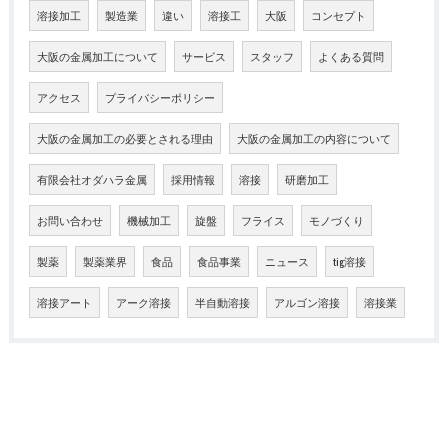
溶接加工
製造業
違い
溶接工
大阪
コンセプト
大阪の金属加工について
サービス
スタッフ
よくある質問
アクセス
プライバシーポリシー
大阪の金属加工の必要とされる理由
大阪の金属加工の内容について
有限会社オダハラ金属
採用情報
溶接
研磨加工
お問い合わせ
機械加工
旋盤
フライス
モノづくり
製薬
製薬業界
食品
食品事業
ニュース
tig溶接
溶接アート
アーク溶接
半自動溶接
アルゴン溶接
溶接業