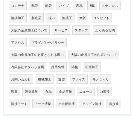
コンテナ
配管
配管
パイプ
表札
SUS
ステンレス
溶接加工
製造業
違い
溶接工
大阪
コンセプト
大阪の金属加工について
サービス
スタッフ
よくある質問
アクセス
プライバシーポリシー
大阪の金属加工の必要とされる理由
大阪の金属加工の内容について
有限会社オダハラ金属
採用情報
溶接
研磨加工
お問い合わせ
機械加工
旋盤
フライス
モノづくり
製薬
製薬業界
食品
食品事業
ニュース
tig溶接
溶接アート
アーク溶接
半自動溶接
アルゴン溶接
溶接業