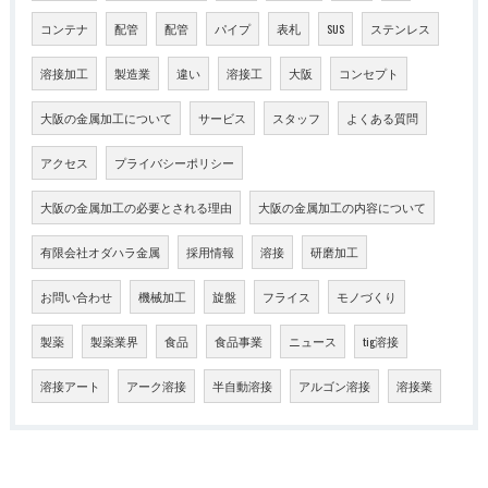
コンテナ
配管
配管
パイプ
表札
SUS
ステンレス
溶接加工
製造業
違い
溶接工
大阪
コンセプト
大阪の金属加工について
サービス
スタッフ
よくある質問
アクセス
プライバシーポリシー
大阪の金属加工の必要とされる理由
大阪の金属加工の内容について
有限会社オダハラ金属
採用情報
溶接
研磨加工
お問い合わせ
機械加工
旋盤
フライス
モノづくり
製薬
製薬業界
食品
食品事業
ニュース
tig溶接
溶接アート
アーク溶接
半自動溶接
アルゴン溶接
溶接業