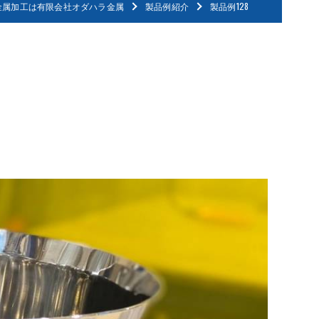
金属加工は有限会社オダハラ金属
製品例紹介
製品例128